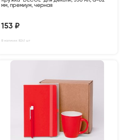
Кружка "DECOL" для деколи, 330 мл, d=82
мм, премиум, черная
153
₽
В наличии: 8241 шт