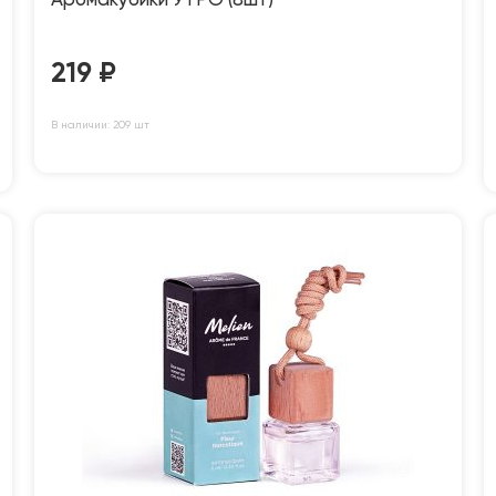
Аромакубики УТРО (8шт)
219
₽
В наличии: 209 шт