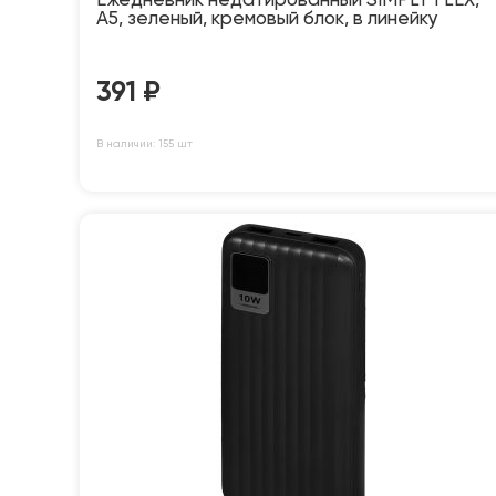
Ежедневник недатированный SIMPLY FLEX,
А5, зеленый, кремовый блок, в линейку
391
₽
В наличии: 155 шт