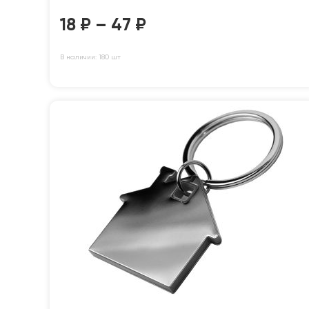
18
₽
–
47
₽
В наличии: 180 шт