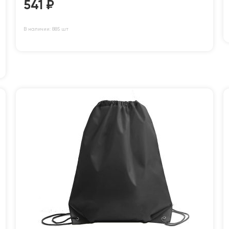
541
₽
В наличии: 885 шт