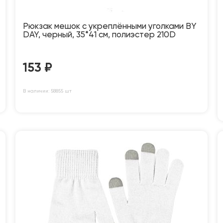
Рюкзак мешок с укреплёнными уголками BY
DAY, черный, 35*41 см, полиэстер 210D
153
₽
В наличии: 58855 шт