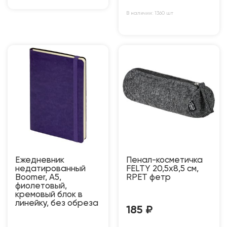
В наличии: 1360 шт
Ежедневник
Пенал-косметичка
недатированный
FELTY 20,5х8,5 см,
Boomer, А5,
RPET фетр
фиолетовый,
кремовый блок в
линейку, без обреза
185
₽