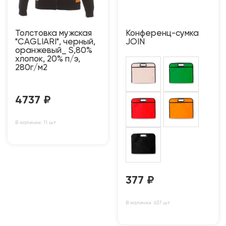
Толстовка мужская
Конференц-сумка
"CAGLIARI", черный,
JOIN
оранжевый_ S,80%
хлопок, 20% п/э,
280г/м2
4737
₽
В наличии: 11 шт
377
₽
В наличии: 637 шт