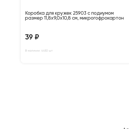
Коробка для кружек 25903 с подиумом
размер 11,8х9,0х10,8 см, микрогофрокартон
39
₽
В наличии: 4450 шт