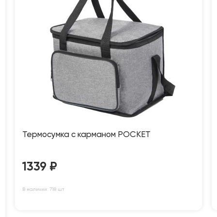
Термосумка с карманом POCKET
1339
₽
В наличии: 718 шт