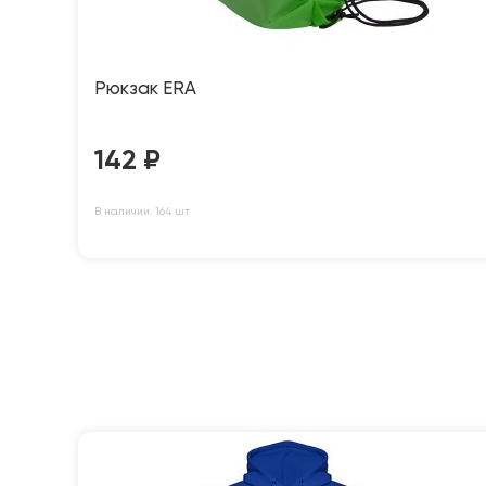
Рюкзак ERA
142
₽
В наличии: 164 шт