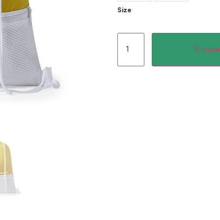
Size
В корз