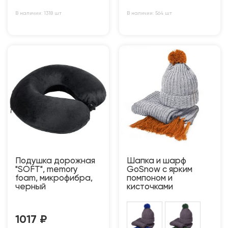
В наличии: 1318 шт
В наличии: 564 шт
Подушка дорожная
Шапка и шарф
"SOFT", memory
GoSnow с ярким
foam, микрофибра,
пoмпоном и
черный
кисточками
1017
₽