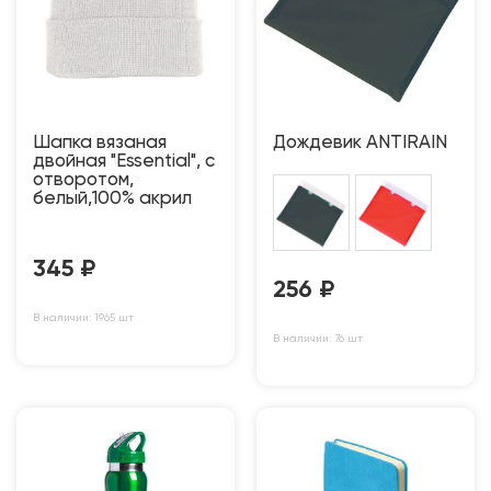
Шапка вязаная
Дождевик ANTIRAIN
двойная "Essential", с
отворотом,
белый,100% акрил
345
₽
256
₽
В наличии: 1965 шт
В наличии: 76 шт