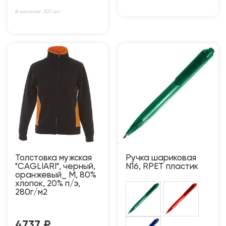
В наличии: 307 шт
Толстовка мужская
Ручка шариковая
"CAGLIARI", черный,
N16, RPET пластик
оранжевый_ M, 80%
хлопок, 20% п/э,
280г/м2
4737
₽