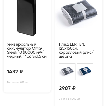
Универсальный
Плед LERTEN,
аккумулятор OMG
125x160см,
Sleek 10 (10000 мАч),
коралловый флис/
черный, 14х6.8х1,5 см
шерпа
1432
₽
В наличии: 837 шт
2987
₽
В наличии: 305 шт