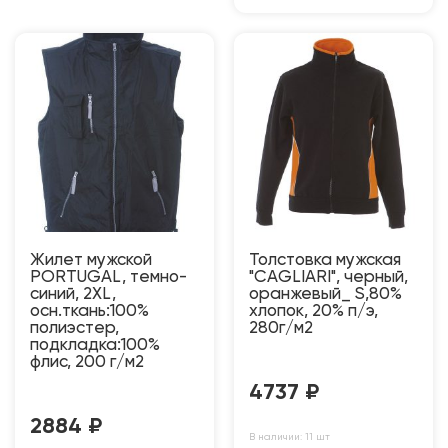
Жилет мужской
Толстовка мужская
PORTUGAL, темно-
"CAGLIARI", черный,
синий, 2XL,
оранжевый_ S,80%
осн.ткань:100%
хлопок, 20% п/э,
полиэстер,
280г/м2
подкладка:100%
флис, 200 г/м2
4737
₽
2884
₽
В наличии: 11 шт