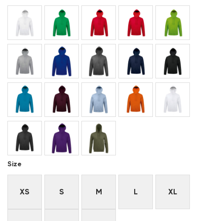
Size
XS
S
M
L
XL