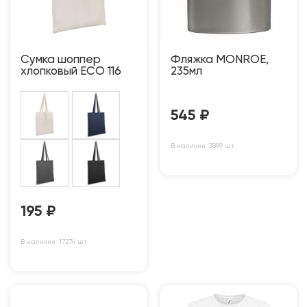
Сумка шоппер
Фляжка MONROE,
хлопковый ECO 116
235мл
545
₽
В наличии: 3899 шт
195
₽
В наличии: 17274 шт