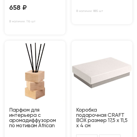
658
₽
В наличии: 885 шт
В наличии: 116 шт
Парфюм для
Коробка
интерьера с
подарочная CRAFT
аромадиффузором
BOX размер 17,5 x 11,5
по мотивам African
x 4 см