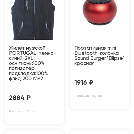
Жилет мужской
Портативная mini
PORTUGAL, темно-
Bluetooth-колонка
синий, 2XL,
Sound Burger "Ellipse"
осн.ткань:100%
красная
полиэстер,
подкладка:100%
флис, 200 г/м2
1916
₽
В наличии: 1848 шт
2884
₽
В наличии: 307 шт