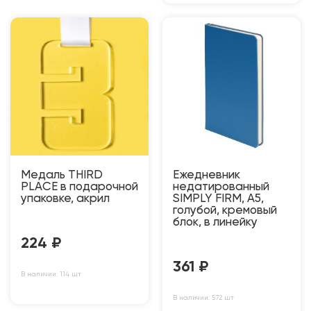
Медаль THIRD
Ежедневник
PLACE в подарочной
недатированный
упаковке, акрил
SIMPLY FIRM, А5,
голубой, кремовый
блок, в линейку
224
₽
361
₽
В наличии: 114 шт
В наличии: 572 шт