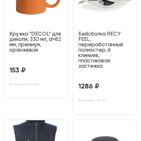
Кружка "DECOL" для
Бейсболка RECY
деколи, 330 мл, d=82
FEEL,
мм, премиум,
переработанный
оранжевая
полиэстер, 6
клиньев,
пластиковая
застежка
153
₽
В наличии: 4137 шт
1286
₽
В наличии: 136 шт