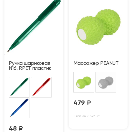
Ручка шариковая
Массажер PEANUT
N16, RPET пластик
479
₽
В наличии: 349 шт
48
₽