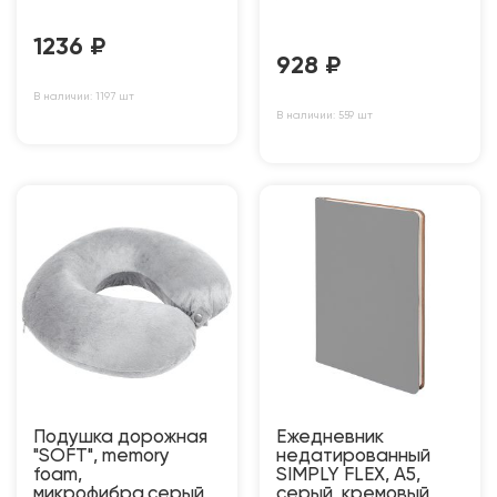
1236
₽
928
₽
В наличии: 1197 шт
В наличии: 559 шт
Подушка дорожная
Ежедневник
"SOFT", memory
недатированный
foam,
SIMPLY FLEX, А5,
микрофибра,серый
серый, кремовый