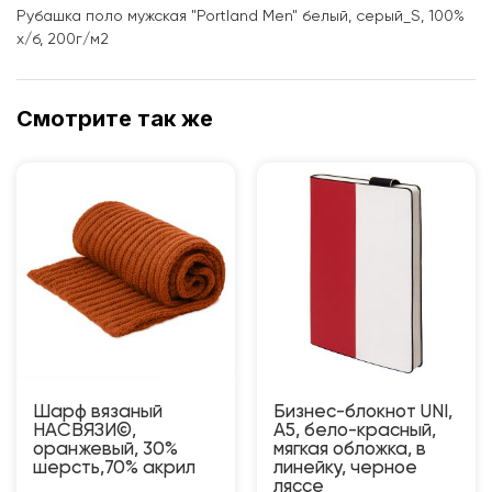
Рубашка поло мужская "Portland Men" белый, серый_S, 100%
х/б, 200г/м2
Смотрите так же
Шарф вязаный
Бизнес-блокнот UNI,
НАСВЯЗИ©,
A5, бело-красный,
оранжевый, 30%
мягкая обложка, в
шерсть,70% акрил
линейку, черное
ляссе