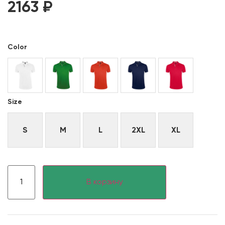
2163
₽
Color
Size
S
M
L
2XL
XL
В корзину