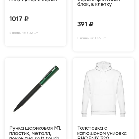
блок, в клетку
1017
₽
391
₽
В наличии: 3162 шт
В наличии: 1826 шт
Ручка шариковая M1,
Толстовка с
пластик, металл,
капюшоном унисекс
покрытие soft touch
PHOENIX 320