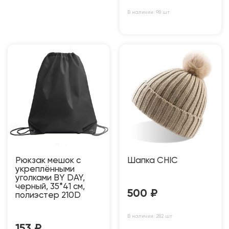
В наличии: 98 шт
Рюкзак мешок с
Шапка CHIC
укреплёнными
уголками BY DAY,
черный, 35*41 см,
500
₽
полиэстер 210D
В наличии: 282 шт
153
₽