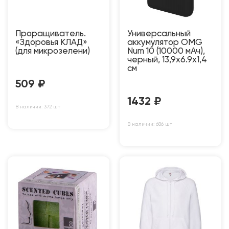
Проращиватель.
Универсальный
«Здоровья КЛАД»
аккумулятор OMG
(для микрозелени)
Num 10 (10000 мАч),
черный, 13,9х6.9х1,4
см
509
₽
1432
₽
В наличии: 372 шт
В наличии: 686 шт