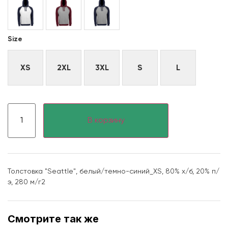
Size
XS
2XL
3XL
S
L
В корзину
Толстовка "Seattle", белый/темно-синий_XS, 80% х/б, 20% п/
э, 280 м/г2
Смотрите так же