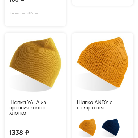
В наличии: 58855 шт
Шапка YALA из
Шапка ANDY с
органического
отворотом
хлопка
1338
₽