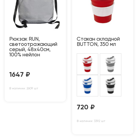
Рюкзак RUN,
Стакан складной
светоотражающий
BUTTON, 350 мл
серый, 48х40см,
100% нейлон
1647
₽
В наличии: 2609 шт
720
₽
В наличии: 3392 шт