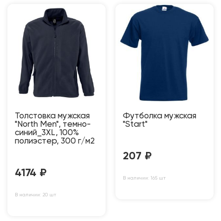
Толстовка мужская
Футболка мужская
"North Men", темно-
"Start"
синий_3XL, 100%
полиэстер, 300 г/м2
207
₽
4174
₽
В наличии: 165 шт
В наличии: 20 шт