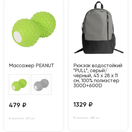
Массажер PEANUT
Рюкзак водостойкий
"PULL", серый/
чёрный, 45 x 28 x 11
см, 100% полиэстер
300D+600D
1329
₽
479
₽
В наличии: 488 шт
В наличии: 349 шт