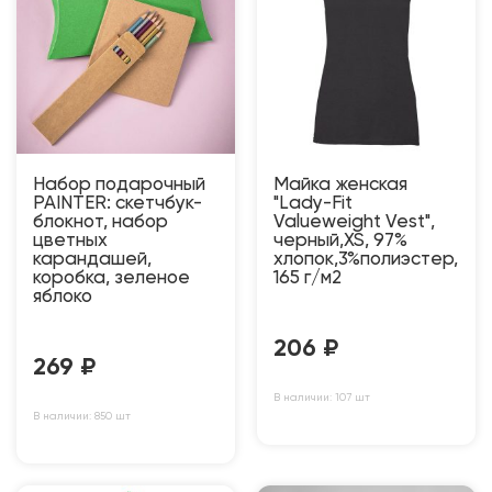
Набор подарочный
Майка женская
PAINTER: скетчбук-
"Lady-Fit
блокнот, набор
Valueweight Vest",
цветных
черный,XS, 97%
карандашей,
хлопок,3%полиэстер,
коробка, зеленое
165 г/м2
яблоко
206
₽
269
₽
В наличии: 107 шт
В наличии: 850 шт