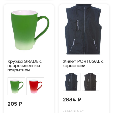
Кружка GRADE с
Жилет PORTUGAL c
прорезиненным
карманами
покрытием
2884
₽
205
₽
В наличии: 69 шт