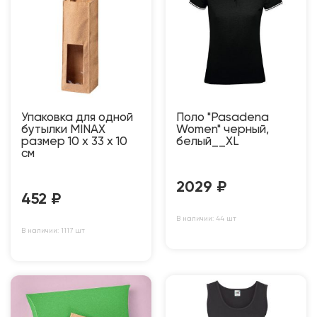
Упаковка для одной
Поло "Pasadena
бутылки MINAX
Women" черный,
размер 10 х 33 х 10
белый__XL
см
2029
₽
452
₽
В наличии: 44 шт
В наличии: 1117 шт