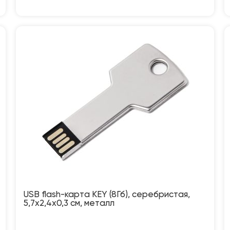
USB flash-карта KEY (8Гб), серебристая,
5,7х2,4х0,3 см, металл