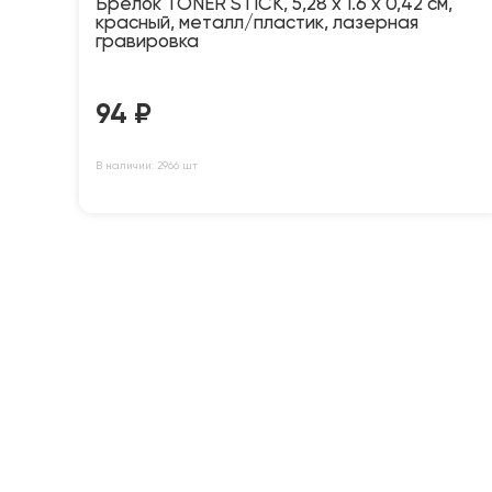
Брелок TONER STICK, 5,28 x 1.6 x 0,42 см,
красный, металл/пластик, лазерная
гравировка
94
₽
В наличии: 2966 шт