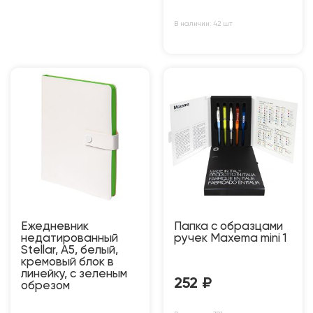
В наличии: 42 шт
Ежедневник
Папка c образцами
недатированный
ручек Maxema mini 1
Stellar, А5, белый,
кремовый блок в
линейку, с зеленым
252
₽
обрезом