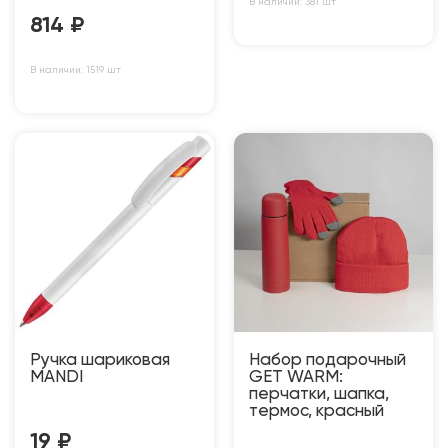
В наличии: 381 шт
814
₽
В наличии: 1519 шт
Ручка шариковая
Набор подарочный
MANDI
GET WARM:
перчатки, шапка,
термос, красный
19
₽