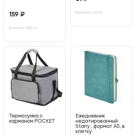
В наличии: 142 шт
159
₽
В наличии: 2784 шт
Термосумка с
Ежедневник
карманом POCKET
недатированный
Starry , формат А5, в
клетку