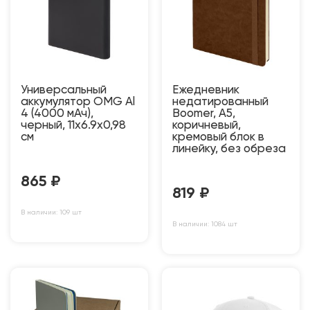
Универсальный
Ежедневник
аккумулятор OMG Al
недатированный
4 (4000 мАч),
Boomer, А5,
черный, 11х6.9х0,98
коричневый,
см
кремовый блок в
линейку, без обреза
865
₽
819
₽
В наличии: 109 шт
В наличии: 1084 шт