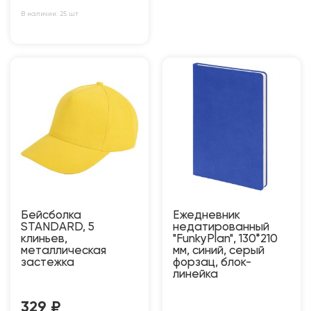
В наличии: 25 шт
Бейсболка
Ежедневник
STANDARD, 5
недатированный
клиньев,
"FunkyPlan", 130*210
металлическая
мм, синий, серый
застежка
форзац, блок-
линейка
329
₽