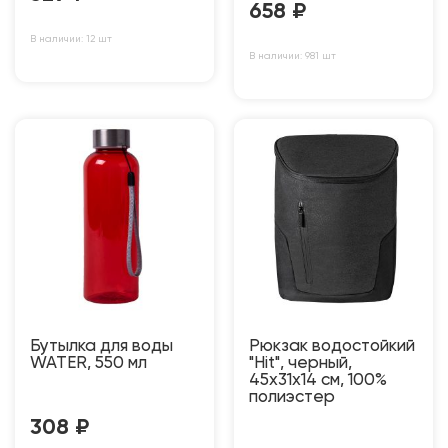
658
₽
В наличии: 12 шт
В наличии: 981 шт
Бутылка для воды
Рюкзак водостойкий
WATER, 550 мл
"Hit", черный,
45х31х14 см, 100%
полиэстер
308
₽