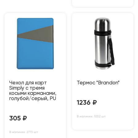
Чехол для карт
Термос "Brandon"
Simply с тремя
косыми карманами,
голубой/серый, PU
1236
₽
В наличии: 1002 шт
305
₽
В наличии: 2773 шт