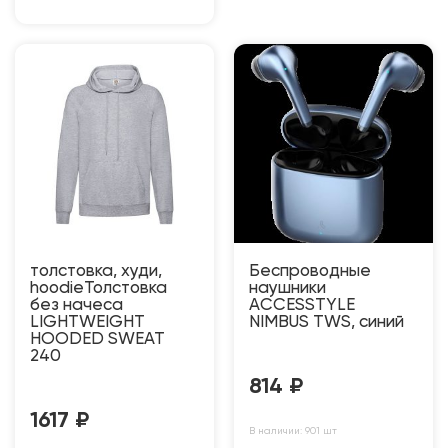
толстовка, худи,
Беспроводные
hoodieТолстовка
наушники
без начеса
ACCESSTYLE
LIGHTWEIGHT
NIMBUS TWS, синий
HOODED SWEAT
240
814
₽
1617
₽
В наличии: 901 шт