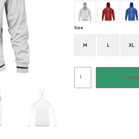
Size
M
L
XL
В корз