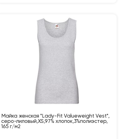
Майка женская "Lady-Fit Valueweight Vest",
серо-лиловый,XS,97% хлопок,3%полиэстер,
165 г/м2