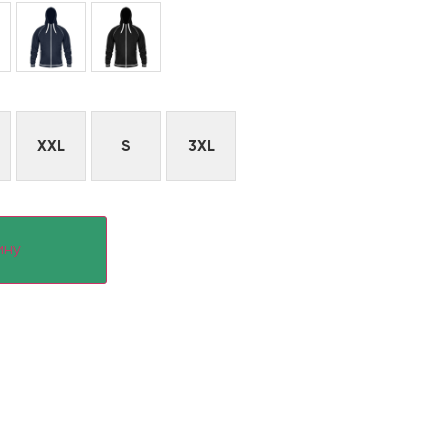
XXL
S
3XL
ину