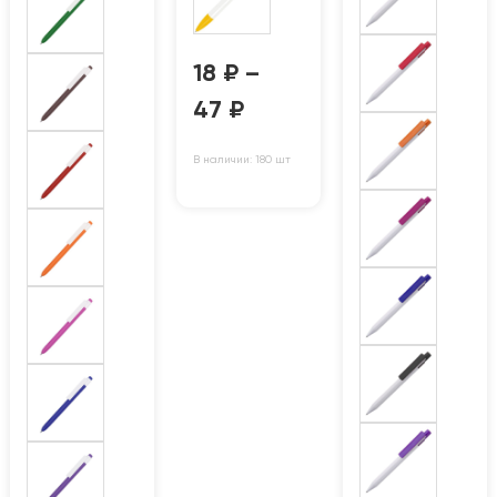
18
₽
–
47
₽
В наличии: 180 шт