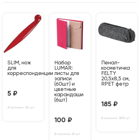
SLIM, нож
Набор
Пенал-
для
LUMAR:
косметичка
корреспонденции
листы для
FELTY
записи
20,5х8,5 см,
(60шт) и
RPET фетр
цветные
5
₽
карандаши
(6шт)
185
₽
В наличии: 361 шт
В наличии: 3875 шт
100
₽
В наличии: 69 шт