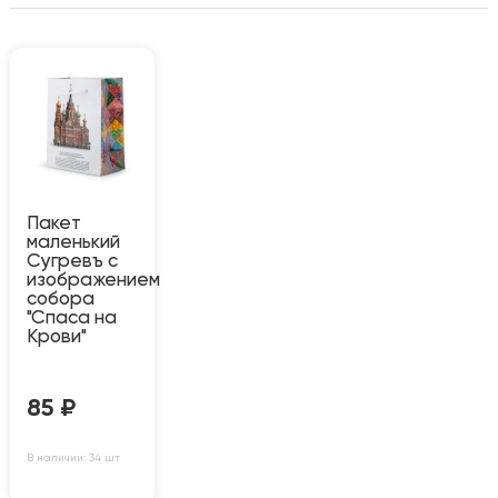
Пакет
маленький
Сугревъ с
изображением
собора
"Спаса на
Крови"
85
₽
В наличии: 34 шт