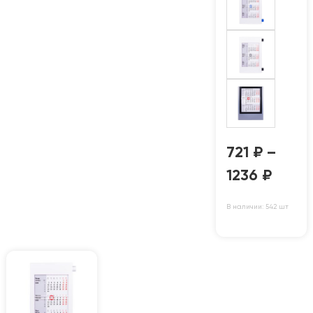
721
₽
–
1236
₽
В наличии: 542 шт