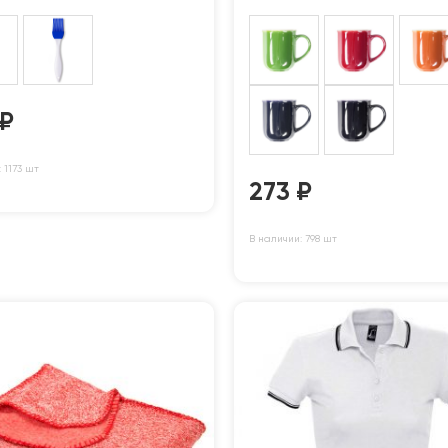
₽
 1173 шт
273
₽
В наличии: 798 шт