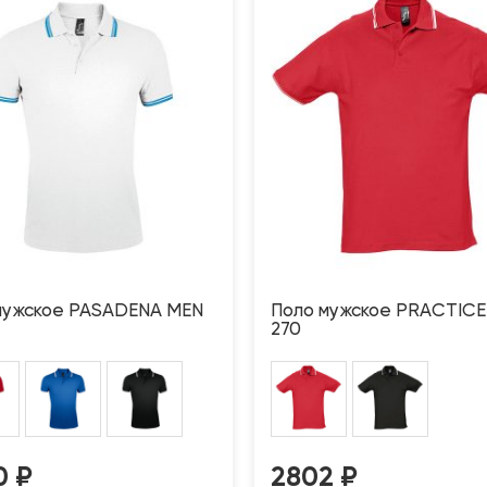
мужское PASADENA MEN
Поло мужское PRACTICE
270
0
₽
2802
₽