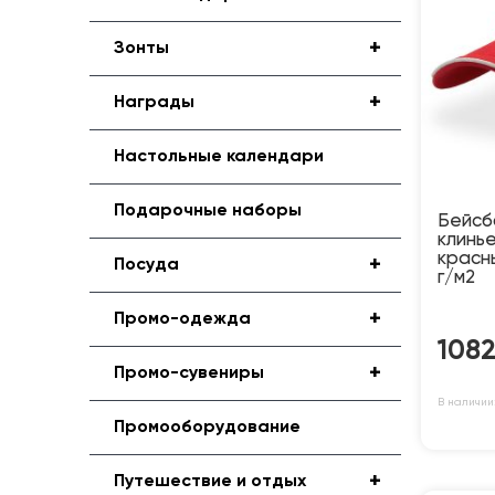
+
Зонты
+
Награды
Настольные календари
Подарочные наборы
Бейсбо
клинье
красны
+
Посуда
г/м2
+
Промо-одежда
108
+
Промо-сувениры
В наличии:
Промооборудование
+
Путешествие и отдых