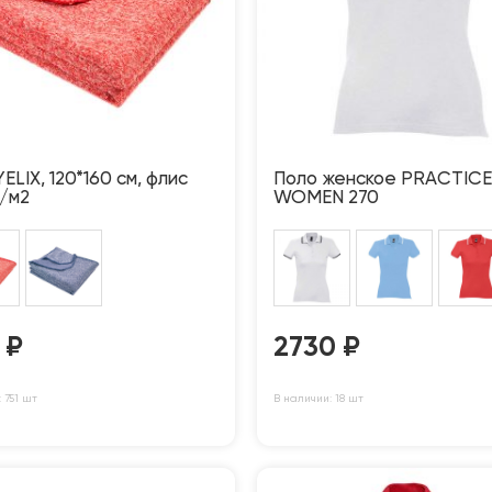
ELIX, 120*160 см, флис
Поло женское PRACTICE
р/м2
WOMEN 270
5
₽
2730
₽
 751 шт
В наличии: 18 шт