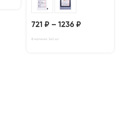
721
₽
–
1236
₽
В наличии: 542 шт