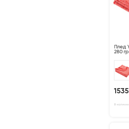
Плед Y
280 г
153
В наличии: