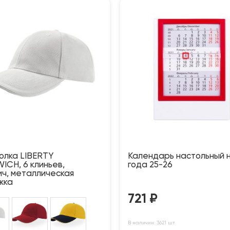
олка LIBERTY
Календарь настольный н
ICH, 6 клиньев,
года 25-26
ич, металлическая
жка
721
₽
В наличии: 3621 шт